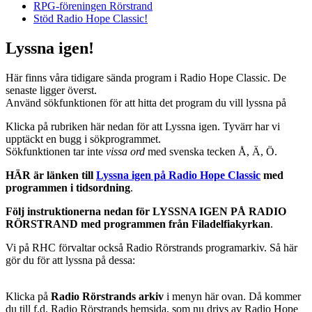
RPG-föreningen Rörstrand
Stöd Radio Hope Classic!
Lyssna igen!
Här finns våra tidigare sända program i Radio Hope Classic. De
senaste ligger överst.
Använd sökfunktionen för att hitta det program du vill lyssna på
Klicka på rubriken här nedan för att Lyssna igen. Tyvärr har vi
upptäckt en bugg i sökprogrammet.
Sökfunktionen tar inte
vissa ord
med svenska tecken Å, Ä, Ö.
HÄR är länken till
Lyssna igen på Radio Hope Classic
med
programmen i tidsordning
.
Följ instruktionerna nedan för LYSSNA IGEN PÅ RADIO
RÖRSTRAND
med programmen från Filadelfiakyrkan
.
Vi på RHC förvaltar också Radio Rörstrands programarkiv. Så här
gör du för att lyssna på dessa:
Klicka på
Radio Rörstrands arkiv
i menyn här ovan. Då kommer
du till f.d. Radio Rörstrands hemsida, som nu drivs av Radio Hope